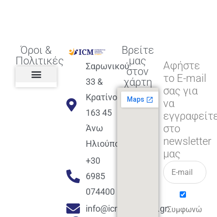
Όροι &
Βρείτε
Πολιτικές
μας
Αφήστε
Σαρωνικού
στον
το E-mail
χάρτη
33 &
σας για
Πολιτική διαφορετικότητας,
ισότητας, συμπερίληψης
Πολιτική διαχείρισης
Συμφωνία εγγραφής
Πολιτική μερική ολοκλήρωσης
Πολιτική πληρωμών
Η Επιχείρηση
Πολιτική επιστροφής
Πολιτική Μετεγγραφής
Πολιτική ασθένειας
Αποφοίτηση και υποστήριξη
(Alumni support)
Κρατίνου
να
163 45
εγγραφείτ
στο
Άνω
newsletter
Ηλιούπολη
μας
+30
6985
074400
info@icmacademy.gr
Συμφωνώ