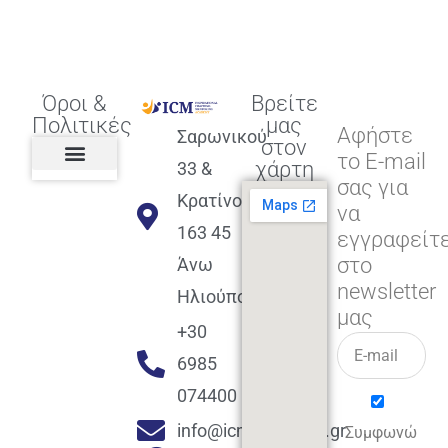
Όροι &
Βρείτε
Πολιτικές
μας
Αφήστε
Σαρωνικού
στον
το E-mail
χάρτη
33 &
σας για
Πολιτική διαφορετικότητας,
ισότητας, συμπερίληψης
Πολιτική διαχείρισης
Συμφωνία εγγραφής
Πολιτική μερική ολοκλήρωσης
Πολιτική πληρωμών
Η Επιχείρηση
Πολιτική επιστροφής
Πολιτική Μετεγγραφής
Πολιτική ασθένειας
Αποφοίτηση και υποστήριξη
(Alumni support)
Κρατίνου
να
163 45
εγγραφείτ
στο
Άνω
newsletter
Ηλιούπολη
μας
+30
6985
074400
info@icmacademy.gr
Συμφωνώ