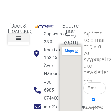
Όροι &
Βρείτε
Πολιτικές
μας
Αφήστε
Σαρωνικού
στον
το E-mail
χάρτη
33 &
σας για
Πολιτική διαφορετικότητας,
ισότητας, συμπερίληψης
Πολιτική διαχείρισης
Συμφωνία εγγραφής
Πολιτική μερική ολοκλήρωσης
Πολιτική πληρωμών
Η Επιχείρηση
Πολιτική επιστροφής
Πολιτική Μετεγγραφής
Πολιτική ασθένειας
Αποφοίτηση και υποστήριξη
(Alumni support)
Κρατίνου
να
163 45
εγγραφείτ
στο
Άνω
newsletter
Ηλιούπολη
μας
+30
6985
074400
info@icmacademy.gr
Συμφωνώ