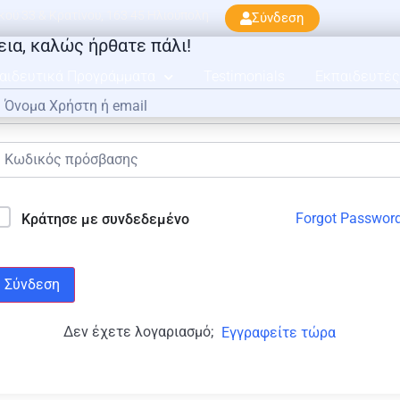
ού 33 & Κρατίνου, 163 45 Ηλιούπολη
Σύνδεση
εια, καλώς ήρθατε πάλι!
αιδευτικά Προγράμματα
Testimonials
Εκπαιδευτές
Forgot Passwor
Κράτησε με συνδεδεμένο
Σύνδεση
Δεν έχετε λογαριασμό;
Εγγραφείτε τώρα