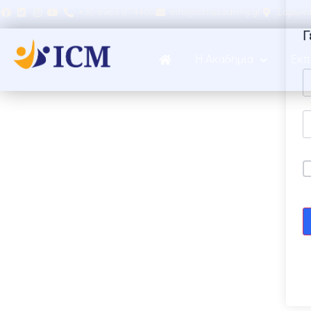
+30 6985 074400
info@icmacademy.gr
Σαρωνικ
Γ
Η Ακαδημία
Εκπ