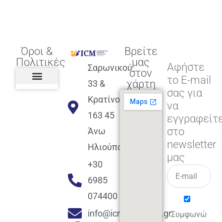
Όροι &
Βρείτε
Πολιτικές
μας
Αφήστε
Σαρωνικού
στον
το E-mail
χάρτη
33 &
σας για
Πολιτική διαφορετικότητας,
ισότητας, συμπερίληψης
Πολιτική διαχείρισης
Συμφωνία εγγραφής
Πολιτική μερική ολοκλήρωσης
Πολιτική πληρωμών
Η Επιχείρηση
Πολιτική επιστροφής
Πολιτική Μετεγγραφής
Πολιτική ασθένειας
Αποφοίτηση και υποστήριξη
(Alumni support)
Κρατίνου
να
163 45
εγγραφείτ
στο
Άνω
newsletter
Ηλιούπολη
μας
+30
6985
074400
info@icmacademy.gr
Συμφωνώ