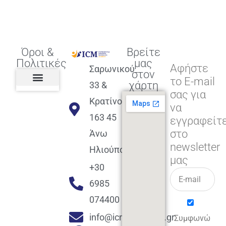
Όροι &
Βρείτε
Πολιτικές
μας
Αφήστε
Σαρωνικού
στον
το E-mail
χάρτη
33 &
σας για
Πολιτική διαφορετικότητας,
ισότητας, συμπερίληψης
Πολιτική διαχείρισης
Συμφωνία εγγραφής
Πολιτική μερική ολοκλήρωσης
Πολιτική πληρωμών
Η Επιχείρηση
Πολιτική επιστροφής
Πολιτική Μετεγγραφής
Πολιτική ασθένειας
Αποφοίτηση και υποστήριξη
(Alumni support)
Κρατίνου
να
163 45
εγγραφείτ
στο
Άνω
newsletter
Ηλιούπολη
μας
+30
6985
074400
info@icmacademy.gr
Συμφωνώ