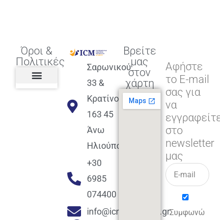
Όροι &
Βρείτε
Πολιτικές
μας
Αφήστε
Σαρωνικού
στον
το E-mail
χάρτη
33 &
σας για
Πολιτική διαφορετικότητας,
ισότητας, συμπερίληψης
Πολιτική διαχείρισης
Συμφωνία εγγραφής
Πολιτική μερική ολοκλήρωσης
Πολιτική πληρωμών
Η Επιχείρηση
Πολιτική επιστροφής
Πολιτική Μετεγγραφής
Πολιτική ασθένειας
Αποφοίτηση και υποστήριξη
(Alumni support)
Κρατίνου
να
163 45
εγγραφείτ
στο
Άνω
newsletter
Ηλιούπολη
μας
+30
6985
074400
info@icmacademy.gr
Συμφωνώ