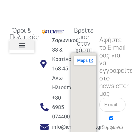
Όροι &
Βρείτε
Πολιτικές
μας
Αφήστε
Σαρωνικού
στον
το E-mail
χάρτη
33 &
σας για
Πολιτική διαφορετικότητας,
ισότητας, συμπερίληψης
Πολιτική διαχείρισης
Συμφωνία εγγραφής
Πολιτική μερική ολοκλήρωσης
Πολιτική πληρωμών
Η Επιχείρηση
Πολιτική επιστροφής
Πολιτική Μετεγγραφής
Πολιτική ασθένειας
Αποφοίτηση και υποστήριξη
(Alumni support)
Κρατίνου
να
163 45
εγγραφείτ
στο
Άνω
newsletter
Ηλιούπολη
μας
+30
6985
074400
info@icmacademy.gr
Συμφωνώ