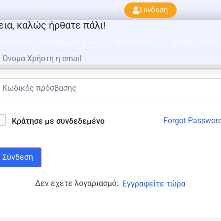
ού 33 & Κρατίνου, 163 45 Ηλιούπολη
Σύνδεση
εια, καλώς ήρθατε πάλι!
αιδευτικά Προγράμματα
Testimonials
Εκπαιδευτές
Forgot Passwor
Κράτησε με συνδεδεμένο
Σύνδεση
Δεν έχετε λογαριασμό;
Εγγραφείτε τώρα