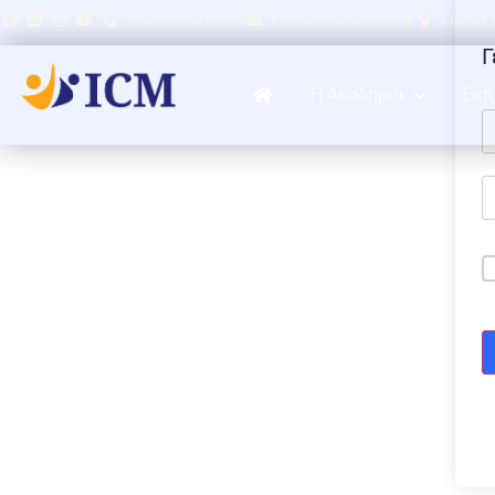
+30 6985 074400
info@icmacademy.gr
Σαρωνικ
Γ
Η Ακαδημία
Εκπ