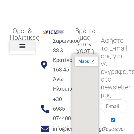
Όροι &
Βρείτε
Πολιτικές
μας
Αφήστε
Σαρωνικού
στον
το E-mail
χάρτη
33 &
σας για
Πολιτική διαφορετικότητας,
ισότητας, συμπερίληψης
Πολιτική διαχείρισης
Συμφωνία εγγραφής
Πολιτική μερική ολοκλήρωσης
Πολιτική πληρωμών
Η Επιχείρηση
Πολιτική επιστροφής
Πολιτική Μετεγγραφής
Πολιτική ασθένειας
Αποφοίτηση και υποστήριξη
(Alumni support)
Κρατίνου
να
163 45
εγγραφείτ
στο
Άνω
newsletter
Ηλιούπολη
μας
+30
6985
074400
info@icmacademy.gr
Συμφωνώ