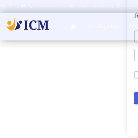
+30 6985 074400
info@icmacademy.gr
Σαρωνικ
Γ
Η Ακαδημία
Εκπ