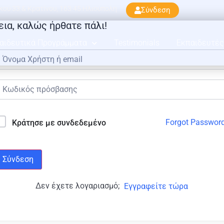
ού 33 & Κρατίνου, 163 45 Ηλιούπολη
Σύνδεση
εια, καλώς ήρθατε πάλι!
αιδευτικά Προγράμματα
Testimonials
Εκπαιδευτές
Forgot Passwor
Κράτησε με συνδεδεμένο
Σύνδεση
Δεν έχετε λογαριασμό;
Εγγραφείτε τώρα