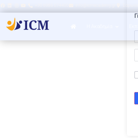
+30 6985 074400
info@icmacademy.gr
Σαρωνικ
Γ
Η Ακαδημία
Εκπ