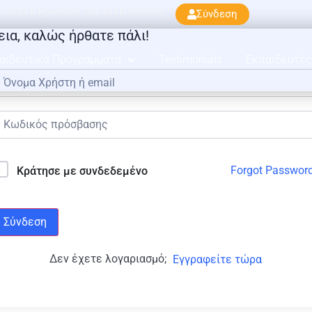
ού 33 & Κρατίνου, 163 45 Ηλιούπολη
Σύνδεση
εια, καλώς ήρθατε πάλι!
αιδευτικά Προγράμματα
Testimonials
Εκπαιδευτές
Forgot Passwor
Κράτησε με συνδεδεμένο
Σύνδεση
Δεν έχετε λογαριασμό;
Εγγραφείτε τώρα