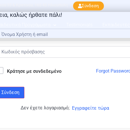
ού 33 & Κρατίνου, 163 45 Ηλιούπολη
Σύνδεση
εια, καλώς ήρθατε πάλι!
αιδευτικά Προγράμματα
Testimonials
Εκπαιδευτές
Forgot Passwor
Κράτησε με συνδεδεμένο
Σύνδεση
Δεν έχετε λογαριασμό;
Εγγραφείτε τώρα