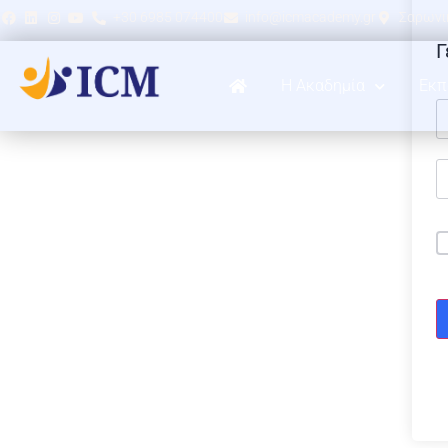
+30 6985 074400
info@icmacademy.gr
Σαρωνικ
Γ
Η Ακαδημία
Εκπ