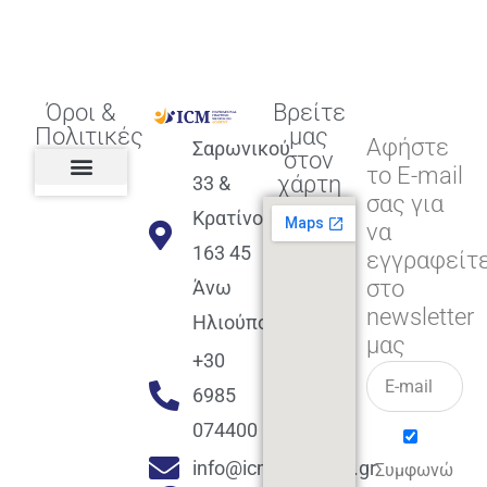
Όροι &
Βρείτε
Πολιτικές
μας
Αφήστε
Σαρωνικού
στον
το E-mail
χάρτη
33 &
σας για
Πολιτική διαφορετικότητας,
ισότητας, συμπερίληψης
Πολιτική διαχείρισης
Συμφωνία εγγραφής
Πολιτική μερική ολοκλήρωσης
Πολιτική πληρωμών
Η Επιχείρηση
Πολιτική επιστροφής
Πολιτική Μετεγγραφής
Πολιτική ασθένειας
Αποφοίτηση και υποστήριξη
(Alumni support)
Κρατίνου
να
163 45
εγγραφείτ
στο
Άνω
newsletter
Ηλιούπολη
μας
+30
6985
074400
info@icmacademy.gr
Συμφωνώ