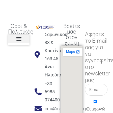
Όροι &
Βρείτε
Πολιτικές
μας
Αφήστε
Σαρωνικού
στον
το E-mail
χάρτη
33 &
σας για
Πολιτική διαφορετικότητας,
ισότητας, συμπερίληψης
Πολιτική διαχείρισης
Συμφωνία εγγραφής
Πολιτική μερική ολοκλήρωσης
Πολιτική πληρωμών
Η Επιχείρηση
Πολιτική επιστροφής
Πολιτική Μετεγγραφής
Πολιτική ασθένειας
Αποφοίτηση και υποστήριξη
(Alumni support)
Κρατίνου
να
163 45
εγγραφείτ
στο
Άνω
newsletter
Ηλιούπολη
μας
+30
6985
074400
info@icmacademy.gr
Συμφωνώ