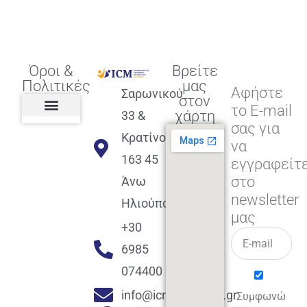
Όροι &
Βρείτε
Πολιτικές
μας
Αφήστε
Σαρωνικού
στον
το E-mail
χάρτη
33 &
σας για
Πολιτική διαφορετικότητας,
ισότητας, συμπερίληψης
Πολιτική διαχείρισης
Συμφωνία εγγραφής
Πολιτική μερική ολοκλήρωσης
Πολιτική πληρωμών
Η Επιχείρηση
Πολιτική επιστροφής
Πολιτική Μετεγγραφής
Πολιτική ασθένειας
Αποφοίτηση και υποστήριξη
(Alumni support)
Κρατίνου
να
163 45
εγγραφείτ
στο
Άνω
newsletter
Ηλιούπολη
μας
+30
6985
074400
info@icmacademy.gr
Συμφωνώ