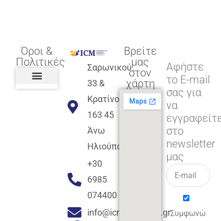
Όροι &
Βρείτε
Πολιτικές
μας
Αφήστε
Σαρωνικού
στον
το E-mail
χάρτη
33 &
σας για
Πολιτική διαφορετικότητας,
ισότητας, συμπερίληψης
Πολιτική διαχείρισης
Συμφωνία εγγραφής
Πολιτική μερική ολοκλήρωσης
Πολιτική πληρωμών
Η Επιχείρηση
Πολιτική επιστροφής
Πολιτική Μετεγγραφής
Πολιτική ασθένειας
Αποφοίτηση και υποστήριξη
(Alumni support)
Κρατίνου
να
163 45
εγγραφείτ
στο
Άνω
newsletter
Ηλιούπολη
μας
+30
6985
074400
info@icmacademy.gr
Συμφωνώ