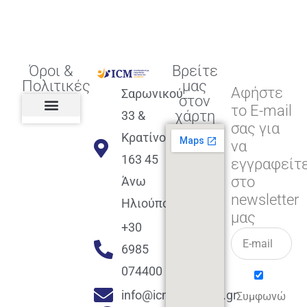
Όροι &
Βρείτε
Πολιτικές
μας
Αφήστε
Σαρωνικού
στον
το E-mail
χάρτη
33 &
σας για
Πολιτική διαφορετικότητας,
ισότητας, συμπερίληψης
Πολιτική διαχείρισης
Συμφωνία εγγραφής
Πολιτική μερική ολοκλήρωσης
Πολιτική πληρωμών
Η Επιχείρηση
Πολιτική επιστροφής
Πολιτική Μετεγγραφής
Πολιτική ασθένειας
Αποφοίτηση και υποστήριξη
(Alumni support)
Κρατίνου
να
163 45
εγγραφείτ
στο
Άνω
newsletter
Ηλιούπολη
μας
+30
6985
074400
info@icmacademy.gr
Συμφωνώ