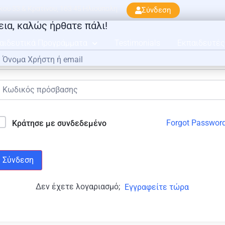
ού 33 & Κρατίνου, 163 45 Ηλιούπολη
Σύνδεση
εια, καλώς ήρθατε πάλι!
αιδευτικά Προγράμματα
Testimonials
Εκπαιδευτές
Forgot Passwor
Κράτησε με συνδεδεμένο
Σύνδεση
Δεν έχετε λογαριασμό;
Εγγραφείτε τώρα