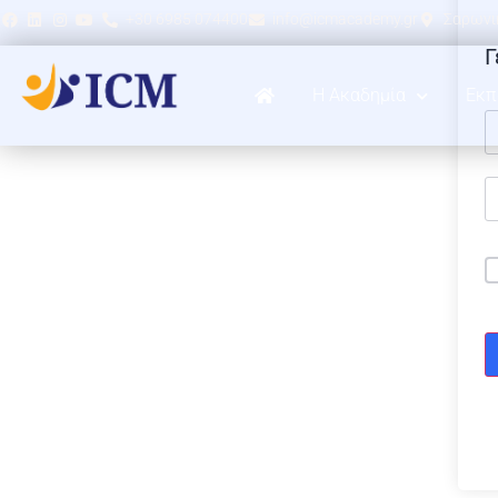
+30 6985 074400
info@icmacademy.gr
Σαρωνικ
Γ
Η Ακαδημία
Εκπ