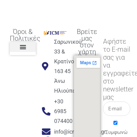
Όροι &
Βρείτε
Πολιτικές
μας
Αφήστε
Σαρωνικού
στον
το E-mail
χάρτη
33 &
σας για
Πολιτική διαφορετικότητας,
ισότητας, συμπερίληψης
Πολιτική διαχείρισης
Συμφωνία εγγραφής
Πολιτική μερική ολοκλήρωσης
Πολιτική πληρωμών
Η Επιχείρηση
Πολιτική επιστροφής
Πολιτική Μετεγγραφής
Πολιτική ασθένειας
Αποφοίτηση και υποστήριξη
(Alumni support)
Κρατίνου
να
163 45
εγγραφείτ
στο
Άνω
newsletter
Ηλιούπολη
μας
+30
6985
074400
info@icmacademy.gr
Συμφωνώ