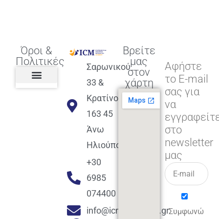
Όροι &
Βρείτε
Πολιτικές
μας
Αφήστε
Σαρωνικού
στον
το E-mail
χάρτη
33 &
σας για
Πολιτική διαφορετικότητας,
ισότητας, συμπερίληψης
Πολιτική διαχείρισης
Συμφωνία εγγραφής
Πολιτική μερική ολοκλήρωσης
Πολιτική πληρωμών
Η Επιχείρηση
Πολιτική επιστροφής
Πολιτική Μετεγγραφής
Πολιτική ασθένειας
Αποφοίτηση και υποστήριξη
(Alumni support)
Κρατίνου
να
163 45
εγγραφείτ
στο
Άνω
newsletter
Ηλιούπολη
μας
+30
6985
074400
info@icmacademy.gr
Συμφωνώ