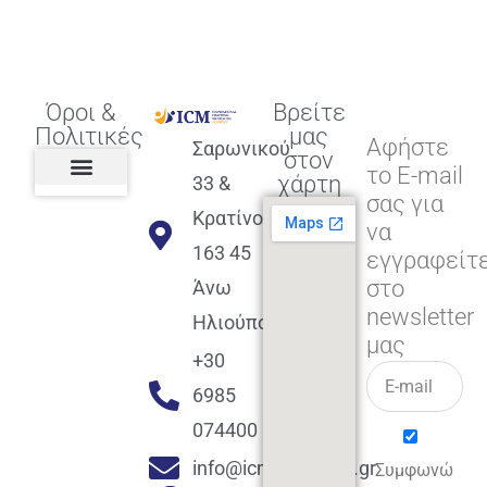
Όροι &
Βρείτε
Πολιτικές
μας
Αφήστε
Σαρωνικού
στον
το E-mail
χάρτη
33 &
σας για
Πολιτική διαφορετικότητας,
ισότητας, συμπερίληψης
Πολιτική διαχείρισης
Συμφωνία εγγραφής
Πολιτική μερική ολοκλήρωσης
Πολιτική πληρωμών
Η Επιχείρηση
Πολιτική επιστροφής
Πολιτική Μετεγγραφής
Πολιτική ασθένειας
Αποφοίτηση και υποστήριξη
(Alumni support)
Κρατίνου
να
163 45
εγγραφείτ
στο
Άνω
newsletter
Ηλιούπολη
μας
+30
6985
074400
info@icmacademy.gr
Συμφωνώ