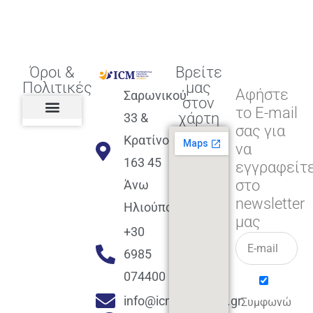
Όροι &
Βρείτε
Πολιτικές
μας
Αφήστε
Σαρωνικού
στον
το E-mail
χάρτη
33 &
σας για
Πολιτική διαφορετικότητας,
ισότητας, συμπερίληψης
Πολιτική διαχείρισης
Συμφωνία εγγραφής
Πολιτική μερική ολοκλήρωσης
Πολιτική πληρωμών
Η Επιχείρηση
Πολιτική επιστροφής
Πολιτική Μετεγγραφής
Πολιτική ασθένειας
Αποφοίτηση και υποστήριξη
(Alumni support)
Κρατίνου
να
163 45
εγγραφείτ
στο
Άνω
newsletter
Ηλιούπολη
μας
+30
6985
074400
info@icmacademy.gr
Συμφωνώ