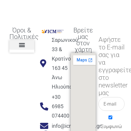
Όροι &
Βρείτε
Πολιτικές
μας
Αφήστε
Σαρωνικού
στον
το E-mail
χάρτη
33 &
σας για
Πολιτική διαφορετικότητας,
ισότητας, συμπερίληψης
Πολιτική διαχείρισης
Συμφωνία εγγραφής
Πολιτική μερική ολοκλήρωσης
Πολιτική πληρωμών
Η Επιχείρηση
Πολιτική επιστροφής
Πολιτική Μετεγγραφής
Πολιτική ασθένειας
Αποφοίτηση και υποστήριξη
(Alumni support)
Κρατίνου
να
163 45
εγγραφείτ
στο
Άνω
newsletter
Ηλιούπολη
μας
+30
6985
074400
info@icmacademy.gr
Συμφωνώ