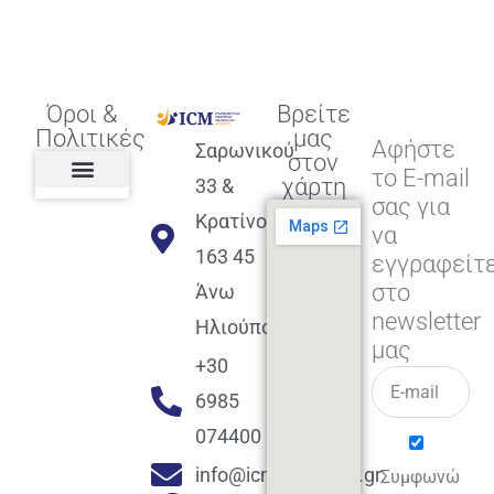
Όροι &
Βρείτε
Πολιτικές
μας
Αφήστε
Σαρωνικού
στον
το E-mail
χάρτη
33 &
σας για
Πολιτική διαφορετικότητας,
ισότητας, συμπερίληψης
Πολιτική διαχείρισης
Συμφωνία εγγραφής
Πολιτική μερική ολοκλήρωσης
Πολιτική πληρωμών
Η Επιχείρηση
Πολιτική επιστροφής
Πολιτική Μετεγγραφής
Πολιτική ασθένειας
Αποφοίτηση και υποστήριξη
(Alumni support)
Κρατίνου
να
163 45
εγγραφείτ
στο
Άνω
newsletter
Ηλιούπολη
μας
+30
6985
074400
info@icmacademy.gr
Συμφωνώ