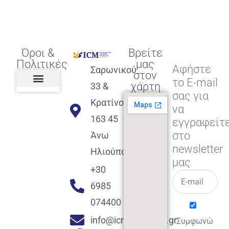
Όροι &
Βρείτε
Πολιτικές
μας
Αφήστε
Σαρωνικού
στον
το E-mail
χάρτη
33 &
σας για
Πολιτική διαφορετικότητας,
ισότητας, συμπερίληψης
Πολιτική διαχείρισης
Συμφωνία εγγραφής
Πολιτική μερική ολοκλήρωσης
Πολιτική πληρωμών
Η Επιχείρηση
Πολιτική επιστροφής
Πολιτική Μετεγγραφής
Πολιτική ασθένειας
Αποφοίτηση και υποστήριξη
(Alumni support)
Κρατίνου
να
163 45
εγγραφείτ
στο
Άνω
newsletter
Ηλιούπολη
μας
+30
6985
074400
info@icmacademy.gr
Συμφωνώ