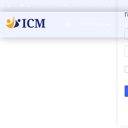
+30 6985 074400
info@icmacademy.gr
Σαρωνικ
Γ
Η Ακαδημία
Εκπ