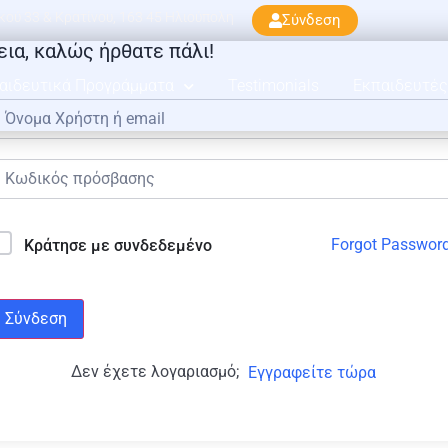
ού 33 & Κρατίνου, 163 45 Ηλιούπολη
Σύνδεση
εια, καλώς ήρθατε πάλι!
αιδευτικά Προγράμματα
Testimonials
Εκπαιδευτές
Forgot Passwor
Κράτησε με συνδεδεμένο
Σύνδεση
Δεν έχετε λογαριασμό;
Εγγραφείτε τώρα