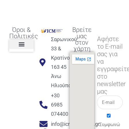
Όροι &
Βρείτε
Πολιτικές
μας
Αφήστε
Σαρωνικού
στον
το E-mail
χάρτη
33 &
σας για
Πολιτική διαφορετικότητας,
ισότητας, συμπερίληψης
Πολιτική διαχείρισης
Συμφωνία εγγραφής
Πολιτική μερική ολοκλήρωσης
Πολιτική πληρωμών
Η Επιχείρηση
Πολιτική επιστροφής
Πολιτική Μετεγγραφής
Πολιτική ασθένειας
Αποφοίτηση και υποστήριξη
(Alumni support)
Κρατίνου
να
163 45
εγγραφείτ
στο
Άνω
newsletter
Ηλιούπολη
μας
+30
6985
074400
info@icmacademy.gr
Συμφωνώ