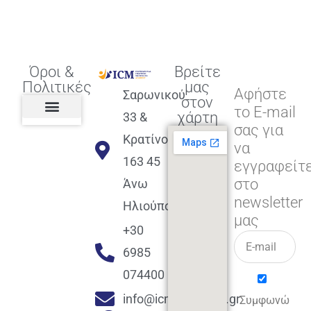
Όροι &
Βρείτε
Πολιτικές
μας
Αφήστε
Σαρωνικού
στον
το E-mail
χάρτη
33 &
σας για
Πολιτική διαφορετικότητας,
ισότητας, συμπερίληψης
Πολιτική διαχείρισης
Συμφωνία εγγραφής
Πολιτική μερική ολοκλήρωσης
Πολιτική πληρωμών
Η Επιχείρηση
Πολιτική επιστροφής
Πολιτική Μετεγγραφής
Πολιτική ασθένειας
Αποφοίτηση και υποστήριξη
(Alumni support)
Κρατίνου
να
163 45
εγγραφείτ
στο
Άνω
newsletter
Ηλιούπολη
μας
+30
6985
074400
info@icmacademy.gr
Συμφωνώ