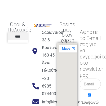
Όροι &
Βρείτε
Πολιτικές
μας
Αφήστε
Σαρωνικού
στον
το E-mail
χάρτη
33 &
σας για
Πολιτική διαφορετικότητας,
ισότητας, συμπερίληψης
Πολιτική διαχείρισης
Συμφωνία εγγραφής
Πολιτική μερική ολοκλήρωσης
Πολιτική πληρωμών
Η Επιχείρηση
Πολιτική επιστροφής
Πολιτική Μετεγγραφής
Πολιτική ασθένειας
Αποφοίτηση και υποστήριξη
(Alumni support)
Κρατίνου
να
163 45
εγγραφείτ
στο
Άνω
newsletter
Ηλιούπολη
μας
+30
6985
074400
info@icmacademy.gr
Συμφωνώ