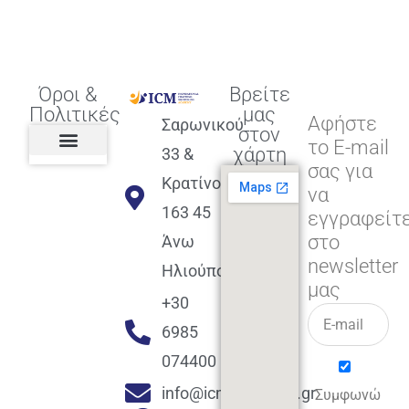
Όροι &
Βρείτε
Πολιτικές
μας
Αφήστε
Σαρωνικού
στον
το E-mail
χάρτη
33 &
σας για
Πολιτική διαφορετικότητας,
ισότητας, συμπερίληψης
Πολιτική διαχείρισης
Συμφωνία εγγραφής
Πολιτική μερική ολοκλήρωσης
Πολιτική πληρωμών
Η Επιχείρηση
Πολιτική επιστροφής
Πολιτική Μετεγγραφής
Πολιτική ασθένειας
Αποφοίτηση και υποστήριξη
(Alumni support)
Κρατίνου
να
163 45
εγγραφείτ
στο
Άνω
newsletter
Ηλιούπολη
μας
+30
6985
074400
info@icmacademy.gr
Συμφωνώ