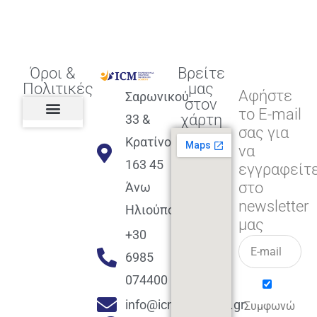
Όροι &
Βρείτε
Πολιτικές
μας
Αφήστε
Σαρωνικού
στον
το E-mail
χάρτη
33 &
σας για
Πολιτική διαφορετικότητας,
ισότητας, συμπερίληψης
Πολιτική διαχείρισης
Συμφωνία εγγραφής
Πολιτική μερική ολοκλήρωσης
Πολιτική πληρωμών
Η Επιχείρηση
Πολιτική επιστροφής
Πολιτική Μετεγγραφής
Πολιτική ασθένειας
Αποφοίτηση και υποστήριξη
(Alumni support)
Κρατίνου
να
163 45
εγγραφείτ
στο
Άνω
newsletter
Ηλιούπολη
μας
+30
6985
074400
info@icmacademy.gr
Συμφωνώ