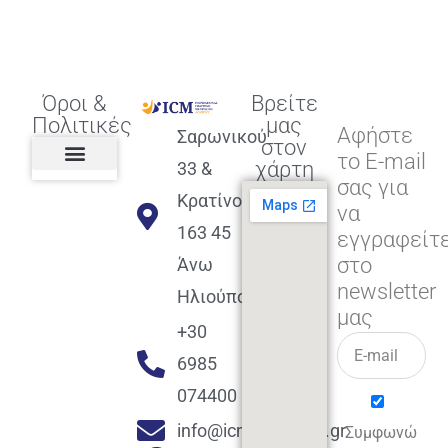
Όροι &
Βρείτε
Πολιτικές
μας
Αφήστε
Σαρωνικού
στον
το E-mail
χάρτη
33 &
σας για
Πολιτική διαφορετικότητας,
ισότητας, συμπερίληψης
Πολιτική διαχείρισης
Συμφωνία εγγραφής
Πολιτική μερική ολοκλήρωσης
Πολιτική πληρωμών
Η Επιχείρηση
Πολιτική επιστροφής
Πολιτική Μετεγγραφής
Πολιτική ασθένειας
Αποφοίτηση και υποστήριξη
(Alumni support)
Κρατίνου
να
163 45
εγγραφείτ
στο
Άνω
newsletter
Ηλιούπολη
μας
+30
6985
074400
info@icmacademy.gr
Συμφωνώ