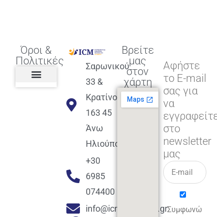
Όροι &
Βρείτε
Πολιτικές
μας
Αφήστε
Σαρωνικού
στον
το E-mail
χάρτη
33 &
σας για
Πολιτική διαφορετικότητας,
ισότητας, συμπερίληψης
Πολιτική διαχείρισης
Συμφωνία εγγραφής
Πολιτική μερική ολοκλήρωσης
Πολιτική πληρωμών
Η Επιχείρηση
Πολιτική επιστροφής
Πολιτική Μετεγγραφής
Πολιτική ασθένειας
Αποφοίτηση και υποστήριξη
(Alumni support)
Κρατίνου
να
163 45
εγγραφείτ
στο
Άνω
newsletter
Ηλιούπολη
μας
+30
6985
074400
info@icmacademy.gr
Συμφωνώ