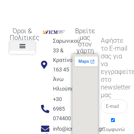
Όροι &
Βρείτε
Πολιτικές
μας
Αφήστε
Σαρωνικού
στον
το E-mail
χάρτη
33 &
σας για
Πολιτική διαφορετικότητας,
ισότητας, συμπερίληψης
Πολιτική διαχείρισης
Συμφωνία εγγραφής
Πολιτική μερική ολοκλήρωσης
Πολιτική πληρωμών
Η Επιχείρηση
Πολιτική επιστροφής
Πολιτική Μετεγγραφής
Πολιτική ασθένειας
Αποφοίτηση και υποστήριξη
(Alumni support)
Κρατίνου
να
163 45
εγγραφείτ
στο
Άνω
newsletter
Ηλιούπολη
μας
+30
6985
074400
info@icmacademy.gr
Συμφωνώ