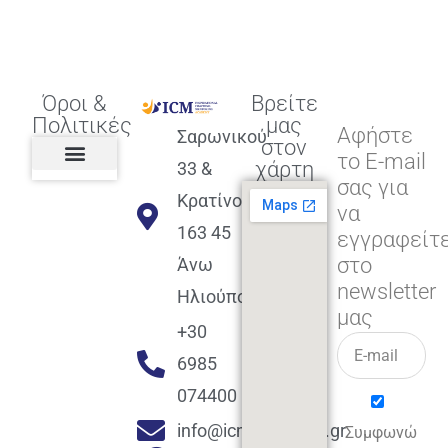
Όροι &
Βρείτε
Πολιτικές
μας
Αφήστε
Σαρωνικού
στον
το E-mail
χάρτη
33 &
σας για
Πολιτική διαφορετικότητας,
ισότητας, συμπερίληψης
Πολιτική διαχείρισης
Συμφωνία εγγραφής
Πολιτική μερική ολοκλήρωσης
Πολιτική πληρωμών
Η Επιχείρηση
Πολιτική επιστροφής
Πολιτική Μετεγγραφής
Πολιτική ασθένειας
Αποφοίτηση και υποστήριξη
(Alumni support)
Κρατίνου
να
163 45
εγγραφείτ
στο
Άνω
newsletter
Ηλιούπολη
μας
+30
6985
074400
info@icmacademy.gr
Συμφωνώ