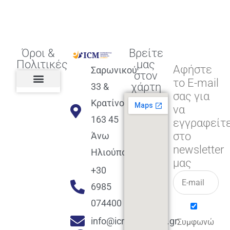
Όροι &
Βρείτε
Πολιτικές
μας
Αφήστε
Σαρωνικού
στον
το E-mail
χάρτη
33 &
σας για
Πολιτική διαφορετικότητας,
ισότητας, συμπερίληψης
Πολιτική διαχείρισης
Συμφωνία εγγραφής
Πολιτική μερική ολοκλήρωσης
Πολιτική πληρωμών
Η Επιχείρηση
Πολιτική επιστροφής
Πολιτική Μετεγγραφής
Πολιτική ασθένειας
Αποφοίτηση και υποστήριξη
(Alumni support)
Κρατίνου
να
163 45
εγγραφείτ
στο
Άνω
newsletter
Ηλιούπολη
μας
+30
6985
074400
info@icmacademy.gr
Συμφωνώ