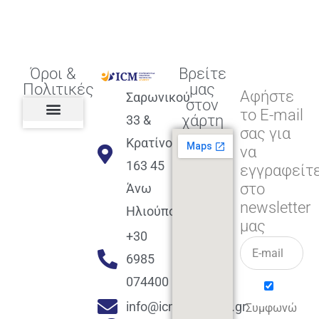
Όροι &
Βρείτε
Πολιτικές
μας
Αφήστε
Σαρωνικού
στον
το E-mail
χάρτη
33 &
σας για
Πολιτική διαφορετικότητας,
ισότητας, συμπερίληψης
Πολιτική διαχείρισης
Συμφωνία εγγραφής
Πολιτική μερική ολοκλήρωσης
Πολιτική πληρωμών
Η Επιχείρηση
Πολιτική επιστροφής
Πολιτική Μετεγγραφής
Πολιτική ασθένειας
Αποφοίτηση και υποστήριξη
(Alumni support)
Κρατίνου
να
163 45
εγγραφείτ
στο
Άνω
newsletter
Ηλιούπολη
μας
+30
6985
074400
info@icmacademy.gr
Συμφωνώ