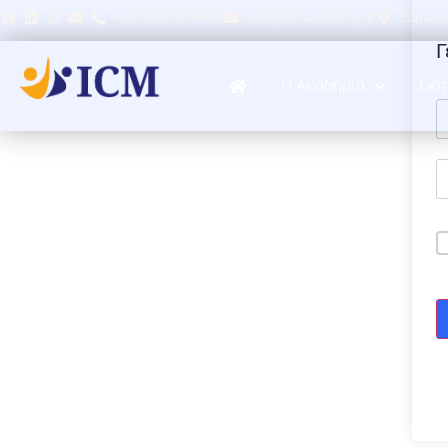
+30 6985 074400
info@icmacademy.gr
Σαρωνικ
Γ
Η Ακαδημία
Εκπ