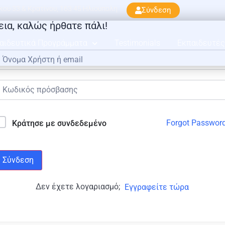
ού 33 & Κρατίνου, 163 45 Ηλιούπολη
Σύνδεση
εια, καλώς ήρθατε πάλι!
αιδευτικά Προγράμματα
Testimonials
Εκπαιδευτές
Forgot Passwor
Κράτησε με συνδεδεμένο
Σύνδεση
Δεν έχετε λογαριασμό;
Εγγραφείτε τώρα