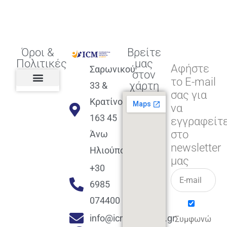
Όροι &
Βρείτε
Πολιτικές
μας
Αφήστε
Σαρωνικού
στον
το E-mail
χάρτη
33 &
σας για
Πολιτική διαφορετικότητας,
ισότητας, συμπερίληψης
Πολιτική διαχείρισης
Συμφωνία εγγραφής
Πολιτική μερική ολοκλήρωσης
Πολιτική πληρωμών
Η Επιχείρηση
Πολιτική επιστροφής
Πολιτική Μετεγγραφής
Πολιτική ασθένειας
Αποφοίτηση και υποστήριξη
(Alumni support)
Κρατίνου
να
163 45
εγγραφείτ
στο
Άνω
newsletter
Ηλιούπολη
μας
+30
6985
074400
info@icmacademy.gr
Συμφωνώ