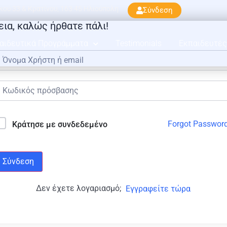
ού 33 & Κρατίνου, 163 45 Ηλιούπολη
Σύνδεση
εια, καλώς ήρθατε πάλι!
αιδευτικά Προγράμματα
Testimonials
Εκπαιδευτές
Forgot Passwor
Κράτησε με συνδεδεμένο
Σύνδεση
Δεν έχετε λογαριασμό;
Εγγραφείτε τώρα