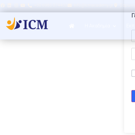
+30 6985 074400
info@icmacademy.gr
Σαρωνικ
Γ
Η Ακαδημία
Εκπ