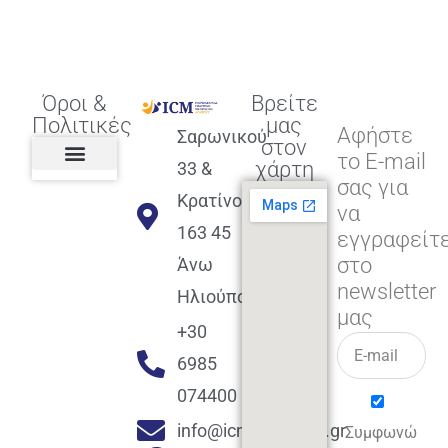
Όροι &
Βρείτε
Πολιτικές
μας
Αφήστε
Σαρωνικού
στον
το E-mail
χάρτη
33 &
σας για
Πολιτική διαφορετικότητας,
ισότητας, συμπερίληψης
Πολιτική διαχείρισης
Συμφωνία εγγραφής
Πολιτική μερική ολοκλήρωσης
Πολιτική πληρωμών
Η Επιχείρηση
Πολιτική επιστροφής
Πολιτική Μετεγγραφής
Πολιτική ασθένειας
Αποφοίτηση και υποστήριξη
(Alumni support)
Κρατίνου
να
163 45
εγγραφείτ
στο
Άνω
newsletter
Ηλιούπολη
μας
+30
6985
074400
info@icmacademy.gr
Συμφωνώ