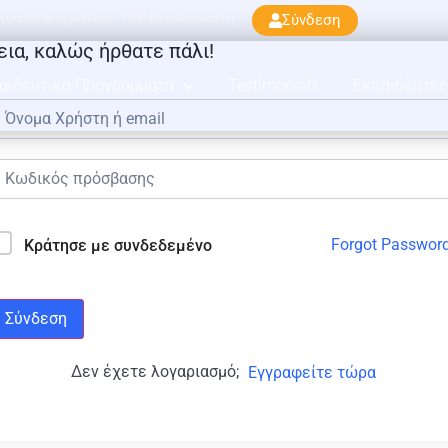
ού 33 & Κρατίνου, 163 45 Ηλιούπολη
Σύνδεση
εια, καλώς ήρθατε πάλι!
αιδευτικά Προγράμματα
Testimonials
Εκπαιδευτές
Forgot Passwor
Κράτησε με συνδεδεμένο
Σύνδεση
Δεν έχετε λογαριασμό;
Εγγραφείτε τώρα