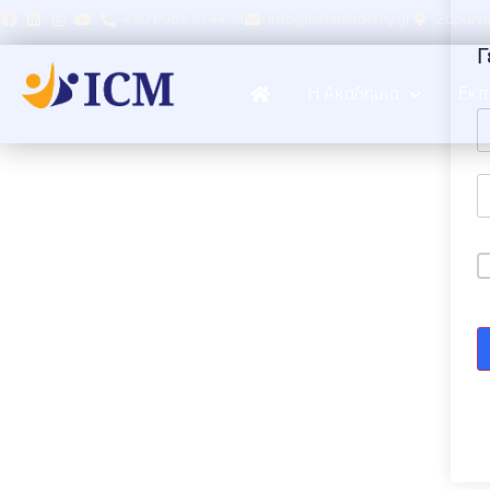
+30 6985 074400
info@icmacademy.gr
Σαρωνικ
Γ
Η Ακαδημία
Εκπ