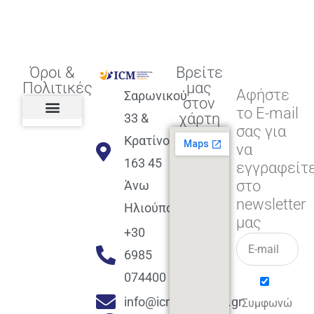
Όροι &
Βρείτε
Πολιτικές
μας
Αφήστε
Σαρωνικού
στον
το E-mail
χάρτη
33 &
σας για
Πολιτική διαφορετικότητας,
ισότητας, συμπερίληψης
Πολιτική διαχείρισης
Συμφωνία εγγραφής
Πολιτική μερική ολοκλήρωσης
Πολιτική πληρωμών
Η Επιχείρηση
Πολιτική επιστροφής
Πολιτική Μετεγγραφής
Πολιτική ασθένειας
Αποφοίτηση και υποστήριξη
(Alumni support)
Κρατίνου
να
163 45
εγγραφείτ
στο
Άνω
newsletter
Ηλιούπολη
μας
+30
6985
074400
info@icmacademy.gr
Συμφωνώ