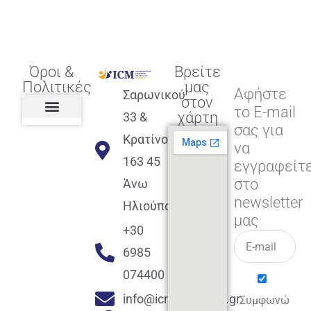
Όροι &
Βρείτε
Πολιτικές
μας
Αφήστε
Σαρωνικού
στον
το E-mail
χάρτη
33 &
σας για
Πολιτική διαφορετικότητας,
ισότητας, συμπερίληψης
Πολιτική διαχείρισης
Συμφωνία εγγραφής
Πολιτική μερική ολοκλήρωσης
Πολιτική πληρωμών
Η Επιχείρηση
Πολιτική επιστροφής
Πολιτική Μετεγγραφής
Πολιτική ασθένειας
Αποφοίτηση και υποστήριξη
(Alumni support)
Κρατίνου
να
163 45
εγγραφείτ
στο
Άνω
newsletter
Ηλιούπολη
μας
+30
6985
074400
info@icmacademy.gr
Συμφωνώ