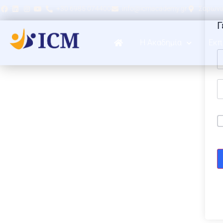
+30 6985 074400
info@icmacademy.gr
Σαρωνικ
Γ
Η Ακαδημία
Εκπ