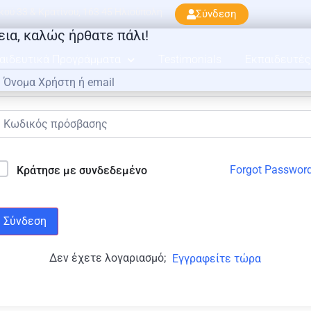
ού 33 & Κρατίνου, 163 45 Ηλιούπολη
Σύνδεση
εια, καλώς ήρθατε πάλι!
αιδευτικά Προγράμματα
Testimonials
Εκπαιδευτές
Forgot Passwor
Κράτησε με συνδεδεμένο
Σύνδεση
Δεν έχετε λογαριασμό;
Εγγραφείτε τώρα