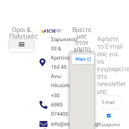
Όροι &
Βρείτε
Πολιτικές
μας
Αφήστε
Σαρωνικού
στον
το E-mail
χάρτη
33 &
σας για
Πολιτική διαφορετικότητας,
ισότητας, συμπερίληψης
Πολιτική διαχείρισης
Συμφωνία εγγραφής
Πολιτική μερική ολοκλήρωσης
Πολιτική πληρωμών
Η Επιχείρηση
Πολιτική επιστροφής
Πολιτική Μετεγγραφής
Πολιτική ασθένειας
Αποφοίτηση και υποστήριξη
(Alumni support)
Κρατίνου
να
163 45
εγγραφείτ
στο
Άνω
newsletter
Ηλιούπολη
μας
+30
6985
074400
info@icmacademy.gr
Συμφωνώ