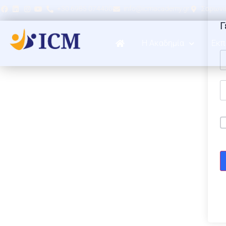
+30 6985 074400
info@icmacademy.gr
Σαρωνικ
Γ
Η Ακαδημία
Εκπ