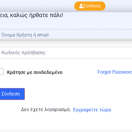
ού 33 & Κρατίνου, 163 45 Ηλιούπολη
Σύνδεση
εια, καλώς ήρθατε πάλι!
αιδευτικά Προγράμματα
Testimonials
Εκπαιδευτές
Forgot Passwor
Κράτησε με συνδεδεμένο
Σύνδεση
Δεν έχετε λογαριασμό;
Εγγραφείτε τώρα