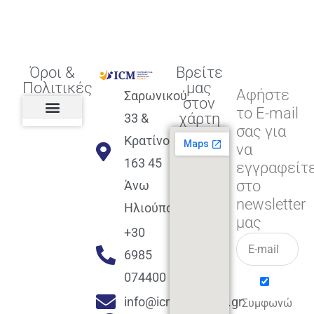
Όροι &
Βρείτε
Πολιτικές
μας
Αφήστε
Σαρωνικού
στον
το E-mail
χάρτη
33 &
σας για
Πολιτική διαφορετικότητας,
ισότητας, συμπερίληψης
Πολιτική διαχείρισης
Συμφωνία εγγραφής
Πολιτική μερική ολοκλήρωσης
Πολιτική πληρωμών
Η Επιχείρηση
Πολιτική επιστροφής
Πολιτική Μετεγγραφής
Πολιτική ασθένειας
Αποφοίτηση και υποστήριξη
(Alumni support)
Κρατίνου
να
163 45
εγγραφείτ
στο
Άνω
newsletter
Ηλιούπολη
μας
+30
6985
074400
info@icmacademy.gr
Συμφωνώ