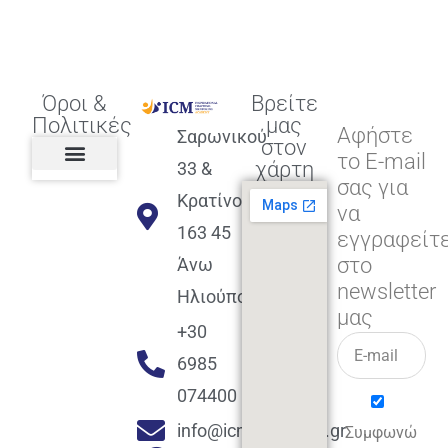
Όροι &
Βρείτε
Πολιτικές
μας
Αφήστε
Σαρωνικού
στον
το E-mail
χάρτη
33 &
σας για
Πολιτική διαφορετικότητας,
ισότητας, συμπερίληψης
Πολιτική διαχείρισης
Συμφωνία εγγραφής
Πολιτική μερική ολοκλήρωσης
Πολιτική πληρωμών
Η Επιχείρηση
Πολιτική επιστροφής
Πολιτική Μετεγγραφής
Πολιτική ασθένειας
Αποφοίτηση και υποστήριξη
(Alumni support)
Κρατίνου
να
163 45
εγγραφείτ
στο
Άνω
newsletter
Ηλιούπολη
μας
+30
6985
074400
info@icmacademy.gr
Συμφωνώ